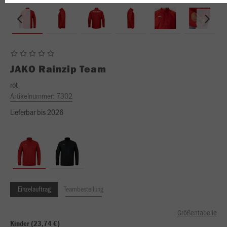
JAKO
Rainzip Team
rot
Artikelnummer:
7302
Lieferbar bis 2026
Einzelauftrag
Teambestellung
Größentabelle
Kinder (23,74 €)