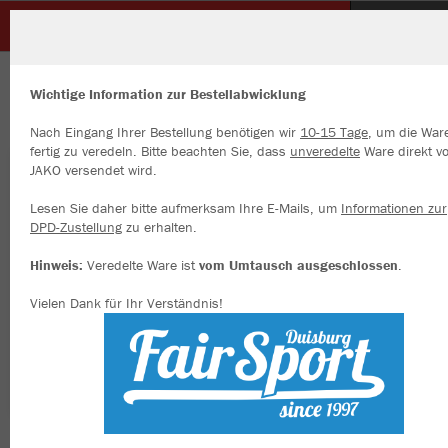
SC Unterbach
ZURÜCK
SC Unterbach
JAKO Rainzip Team
Wichtige Information zur Bestellabwicklung
Nach Eingang Ihrer Bestellung benötigen wir
10-15 Tage
, um die War
fertig zu veredeln. Bitte beachten Sie, dass
unveredelte
Ware direkt v
JAKO versendet wird.
Wir verwenden Cookies
Durch die Analyse der Besucherdaten können wir dir personalisierte
Lesen Sie daher bitte aufmerksam Ihre E-Mails, um
Informationen zur
Inhalte anzeigen und unsere Website verbessern. Weitere Informati
DPD-Zustellung
zu erhalten.
zu den Cookies findest Du in den Einstellungen.
Hinweis:
Veredelte Ware ist
vom Umtausch ausgeschlossen
.
Alle akzeptieren
Vielen Dank für Ihr Verständnis!
Alle ablehnen
mehr Infos
Datenschutz
Impressum