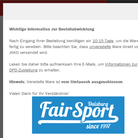
SC Unterbach
ZURÜCK
SC Unterbach
JAKO Polyesterhose Dynamic Damen
Wichtige Information zur Bestellabwicklung
Nach Eingang Ihrer Bestellung benötigen wir
10-15 Tage
, um die War
fertig zu veredeln. Bitte beachten Sie, dass
unveredelte
Ware direkt v
JAKO versendet wird.
Wir verwenden Cookies
Durch die Analyse der Besucherdaten können wir dir personalisierte
Lesen Sie daher bitte aufmerksam Ihre E-Mails, um
Informationen zur
Inhalte anzeigen und unsere Website verbessern. Weitere Informati
DPD-Zustellung
zu erhalten.
zu den Cookies findest Du in den Einstellungen.
Hinweis:
Veredelte Ware ist
vom Umtausch ausgeschlossen
.
Alle akzeptieren
Vielen Dank für Ihr Verständnis!
Alle ablehnen
mehr Infos
Datenschutz
Impressum