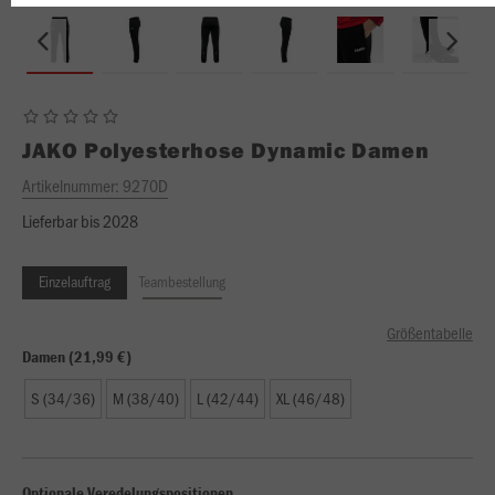
JAKO
Polyesterhose Dynamic Damen
Artikelnummer:
9270D
Lieferbar bis 2028
Einzelauftrag
Teambestellung
Größentabelle
Damen (21,99 €)
S (34/36)
M (38/40)
L (42/44)
XL (46/48)
Optionale Veredelungspositionen