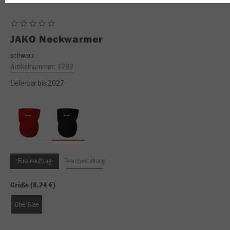
JAKO
Neckwarmer
schwarz
Artikelnummer:
1292
Lieferbar bis 2027
Einzelauftrag
Teambestellung
Größe (8,24 €)
One Size