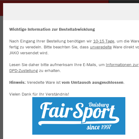
SC Unterbach
ZURÜCK
SC Unterbach
JAKO Neckwarmer
Wichtige Information zur Bestellabwicklung
Nach Eingang Ihrer Bestellung benötigen wir
10-15 Tage
, um die War
fertig zu veredeln. Bitte beachten Sie, dass
unveredelte
Ware direkt v
JAKO versendet wird.
Wir verwenden Cookies
Durch die Analyse der Besucherdaten können wir dir personalisierte
Lesen Sie daher bitte aufmerksam Ihre E-Mails, um
Informationen zur
Inhalte anzeigen und unsere Website verbessern. Weitere Informati
DPD-Zustellung
zu erhalten.
zu den Cookies findest Du in den Einstellungen.
Hinweis:
Veredelte Ware ist
vom Umtausch ausgeschlossen
.
Alle akzeptieren
Vielen Dank für Ihr Verständnis!
Alle ablehnen
mehr Infos
Datenschutz
Impressum