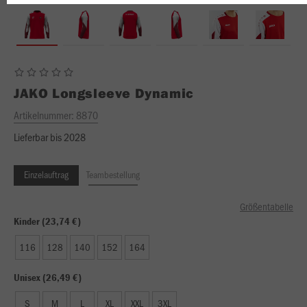
JAKO
Longsleeve Dynamic
Artikelnummer:
8870
Lieferbar bis 2028
Einzelauftrag
Teambestellung
Größentabelle
Kinder (23,74 €)
116
128
140
152
164
Unisex (26,49 €)
S
M
L
XL
XXL
3XL