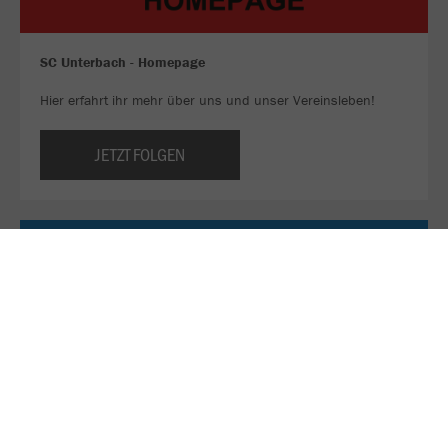
SC Unterbach - Homepage
Hier erfahrt ihr mehr über uns und unser Vereinsleben!
JETZT FOLGEN
Sei ein Teil unseres WhatsApp-Kanals!