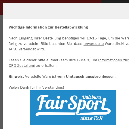
SC Unterbach
ZURÜCK
SC Unterbach
JAKO Longsleeve Dynamic
Wichtige Information zur Bestellabwicklung
Nach Eingang Ihrer Bestellung benötigen wir
10-15 Tage
, um die War
fertig zu veredeln. Bitte beachten Sie, dass
unveredelte
Ware direkt v
JAKO versendet wird.
Wir verwenden Cookies
Durch die Analyse der Besucherdaten können wir dir personalisierte
Lesen Sie daher bitte aufmerksam Ihre E-Mails, um
Informationen zur
Inhalte anzeigen und unsere Website verbessern. Weitere Informati
DPD-Zustellung
zu erhalten.
zu den Cookies findest Du in den Einstellungen.
Hinweis:
Veredelte Ware ist
vom Umtausch ausgeschlossen
.
Alle akzeptieren
Vielen Dank für Ihr Verständnis!
Alle ablehnen
mehr Infos
Datenschutz
Impressum