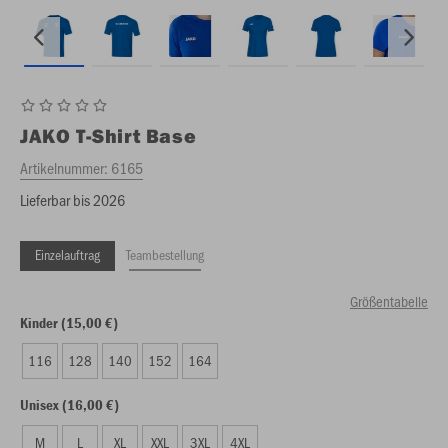
JAKO
T-Shirt Base
Artikelnummer:
6165
Lieferbar bis 2026
Einzelauftrag
Teambestellung
Größentabelle
Kinder (15,00 €)
116
128
140
152
164
Unisex (16,00 €)
M
L
XL
XXL
3XL
4XL