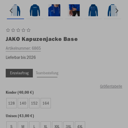
JAKO
Kapuzenjacke Base
Artikelnummer:
6865
Lieferbar bis 2026
Einzelauftrag
Teambestellung
Größentabelle
Kinder (40,00 €)
128
140
152
164
Unisex (43,00 €)
S
M
L
XL
XXL
3XL
4XL