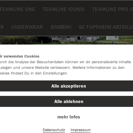
TEAMLINE ONE
TEAMLINE ICONIC
TEAMLINE PRO 
ÖR
UNDERWEAR
BAMBINI
SC TAPFHEIM ABTEIL
ir verwenden Cookies
rch die Analyse der Besucherdaten können wir dir personalisierte Inhalte
zeigen und unsere Website verbessern. Weitere Informationen zu den
okies findest Du in den Einstellungen.
Alle akzeptieren
Alle ablehnen
mehr Infos
Farbe
Datenschutz
Impressum