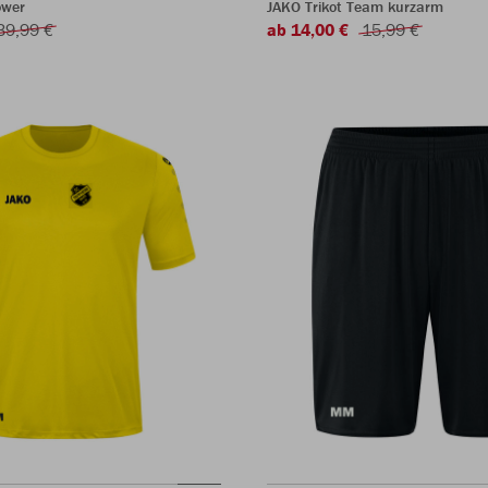
ower
JAKO Trikot Team kurzarm
39,99 €
ab 14,00 €
15,99 €