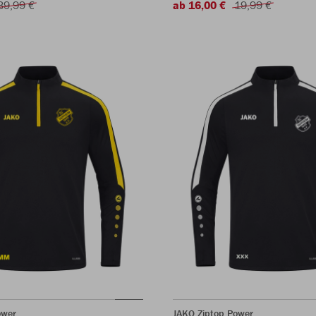
39,99 €
ab 16,00 €
19,99 €
ower
JAKO Ziptop Power