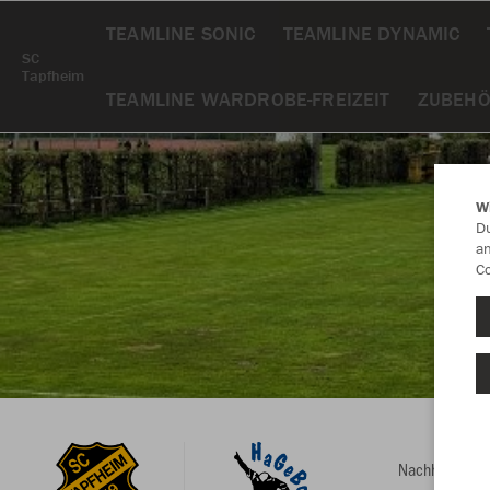
TEAMLINE SONIC
TEAMLINE DYNAMIC
SC
Tapfheim
TEAMLINE WARDROBE-FREIZEIT
ZUBEH
W
Du
an
Co
Nachhaltig