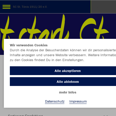
SC St. Tönis 1911/20 e.V.
Wir verwenden Cookies
Durch die Analyse der Besucherdaten können wir dir personalisierte
Inhalte anzeigen und unsere Website verbessern. Weitere Informati
zu den Cookies findest Du in den Einstellungen.
Herzlich Willkommen im Teamshop SC St.
Alle akzeptieren
Tönis 1911/20 e.V.
Alle ablehnen
mehr Infos
Nachhaltig
Farbe
Datenschutz
Impressum