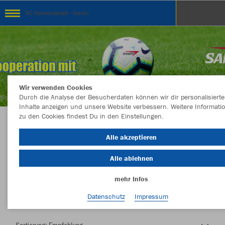
SC Siemensstadt - Verein
Wir verwenden Cookies
Durch die Analyse der Besucherdaten können wir dir personalisierte
Inhalte anzeigen und unsere Website verbessern. Weitere Informati
zu den Cookies findest Du in den Einstellungen.
Herzlich Willkommen im Teamshop SC
Alle akzeptieren
Siemensstadt - Verein
Alle ablehnen
mehr Infos
Nachhaltig
Farbe
Datenschutz
Impressum