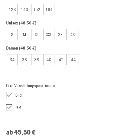
128
140
152
164
Unisex (48,50 €)
S
M
XL
XXL
3XL
4XL
Damen (48,50 €)
34
36
38
40
42
44
Fixe Veredelungspositionen
Bild
Text
ab 45,50 €