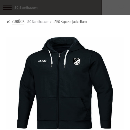
SC Sandhausen
ZURÜCK
SC Sandhausen
JAKO Kapuzenjacke Base