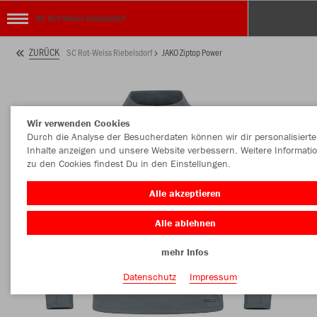
SC Rot-Weiss Riebelsdorf
ZURÜCK
SC Rot-Weiss Riebelsdorf
JAKO Ziptop Power
Wir verwenden Cookies
Durch die Analyse der Besucherdaten können wir dir personalisierte
Inhalte anzeigen und unsere Website verbessern. Weitere Informati
zu den Cookies findest Du in den Einstellungen.
Alle akzeptieren
Alle ablehnen
mehr Infos
Datenschutz
Impressum