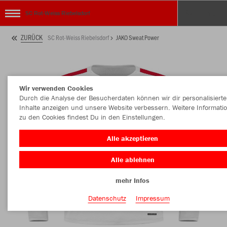
SC Rot-Weiss Riebelsdorf
ZURÜCK
SC Rot-Weiss Riebelsdorf
JAKO Sweat Power
Wir verwenden Cookies
Durch die Analyse der Besucherdaten können wir dir personalisierte
Inhalte anzeigen und unsere Website verbessern. Weitere Informati
zu den Cookies findest Du in den Einstellungen.
Alle akzeptieren
Alle ablehnen
mehr Infos
Datenschutz
Impressum