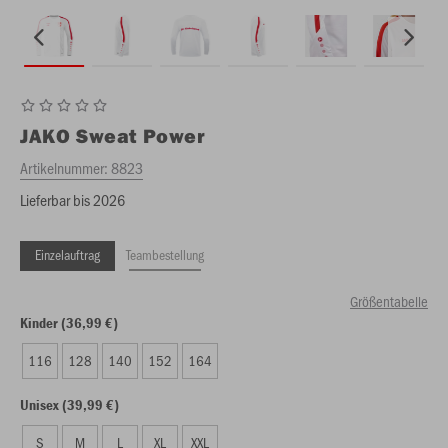
JAKO
Sweat Power
Artikelnummer:
8823
Lieferbar bis 2026
Einzelauftrag
Teambestellung
Größentabelle
Kinder (36,99 €)
116
128
140
152
164
Unisex (39,99 €)
S
M
L
XL
XXL