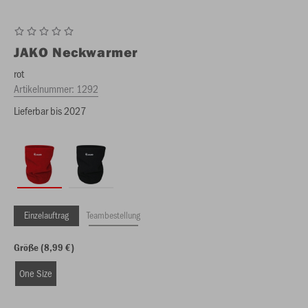
JAKO
Neckwarmer
rot
Artikelnummer:
1292
Lieferbar bis 2027
Einzelauftrag
Teambestellung
Größe (8,99 €)
One Size