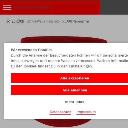
SC Rot-Weiss Riebelsdorf
ZURÜCK
SC Rot-Weiss Riebelsdorf
JAKO Neckwarmer
Wir verwenden Cookies
Durch die Analyse der Besucherdaten können wir dir personalisierte
Inhalte anzeigen und unsere Website verbessern. Weitere Informati
zu den Cookies findest Du in den Einstellungen.
Alle akzeptieren
Alle ablehnen
mehr Infos
Datenschutz
Impressum