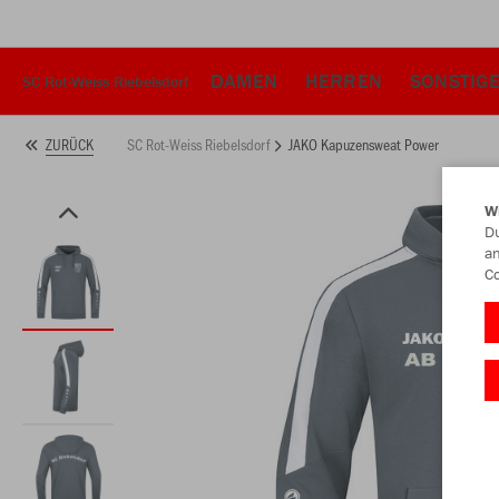
DAMEN
HERREN
SONSTIG
SC Rot-Weiss Riebelsdorf
SC Rot-Weiss Riebelsdorf
JAKO Kapuzensweat Power
ZURÜCK
W
Du
an
Co