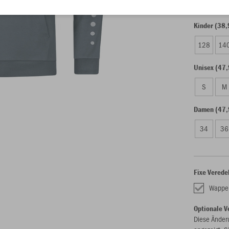
Kinder (38,
128
14
Unisex (47,
S
M
Damen (47,
34
36
Fixe Verede
Wappen
Optionale V
Diese Änder