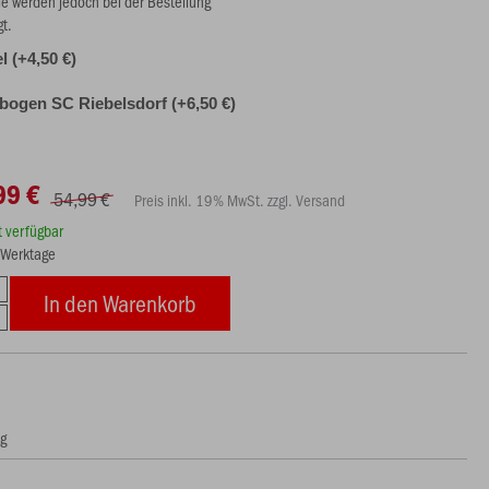
ie werden jedoch bei der Bestellung
gt.
l (+4,50 €)
ogen SC Riebelsdorf (+6,50 €)
99 €
54,99 €
Preis inkl. 19% MwSt. zzgl. Versand
rt verfügbar
8 Werktage
In den Warenkorb
ng