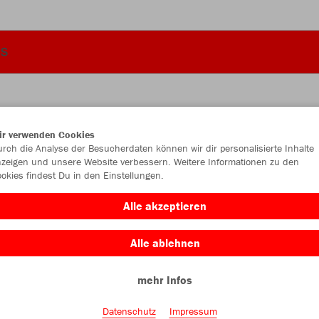
ES
ir verwenden Cookies
JAK
rch die Analyse der Besucherdaten können wir dir personalisierte Inhalte
zeigen und unsere Website verbessern. Weitere Informationen zu den
okies findest Du in den Einstellungen.
steingrau
Alle akzeptieren
Alle ablehnen
mehr Infos
Einzelau
Datenschutz
Impressum