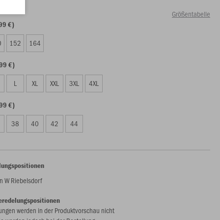
Größentabelle
99 €)
0
152
164
99 €)
L
XL
XXL
3XL
4XL
99 €)
38
40
42
44
lungspositionen
 W Riebelsdorf
eredelungspositionen
ungen werden in der Produktvorschau nicht