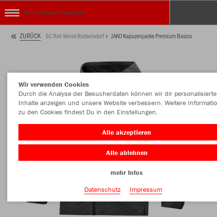
SC Rot-Weiss Riebelsdorf
ZURÜCK
SC Rot-Weiss Riebelsdorf
JAKO Kapuzenjacke Premium Basics
Wir verwenden Cookies
Durch die Analyse der Besucherdaten können wir dir personalisierte
Inhalte anzeigen und unsere Website verbessern. Weitere Informati
zu den Cookies findest Du in den Einstellungen.
Alle akzeptieren
Alle ablehnen
mehr Infos
Datenschutz
Impressum