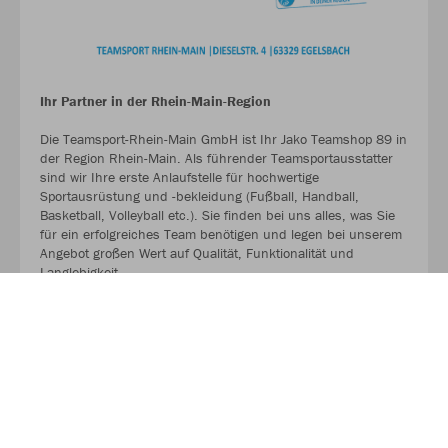
Ihr Partner in der Rhein-Main-Region
Die Teamsport-Rhein-Main GmbH ist Ihr Jako Teamshop 89 in
der Region Rhein-Main. Als führender Teamsportausstatter
sind wir Ihre erste Anlaufstelle für hochwertige
Sportausrüstung und -bekleidung (Fußball, Handball,
Basketball, Volleyball etc.). Sie finden bei uns alles, was Sie
für ein erfolgreiches Team benötigen und legen bei unserem
Angebot großen Wert auf Qualität, Funktionalität und
Langlebigkeit.
MEHR LESEN