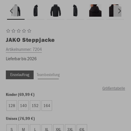
JAKO
Steppjacke
Artikelnummer:
7204
Lieferbar bis 2026
Einzelauftrag
Teambestellung
Größentabelle
Kinder (69,99 €)
128
140
152
164
Unisex (76,99 €)
S
M
L
XL
XXL
3XL
4XL