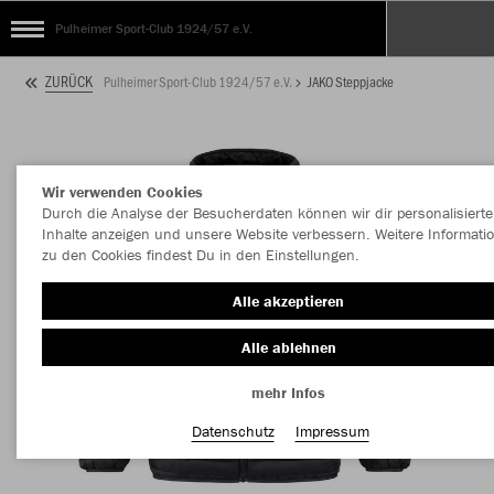
Pulheimer Sport-Club 1924/57 e.V.
ZURÜCK
Pulheimer Sport-Club 1924/57 e.V.
JAKO Steppjacke
Wir verwenden Cookies
Durch die Analyse der Besucherdaten können wir dir personalisierte
Inhalte anzeigen und unsere Website verbessern. Weitere Informati
zu den Cookies findest Du in den Einstellungen.
Alle akzeptieren
Alle ablehnen
mehr Infos
Datenschutz
Impressum