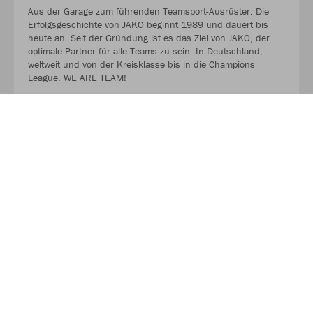
Aus der Garage zum führenden Teamsport-Ausrüster. Die
Erfolgsgeschichte von JAKO beginnt 1989 und dauert bis
heute an. Seit der Gründung ist es das Ziel von JAKO, der
optimale Partner für alle Teams zu sein. In Deutschland,
weltweit und von der Kreisklasse bis in die Champions
League. WE ARE TEAM!
Mehr als 100.000 Mannschaften in über 50 Ländern
vertrauen JAKO. Von den Kreisklassen bis in die Champions
League. Bambinis, erste Mannschaften und Senioren.
Profitiert ab sofort von der Partnerschaft zwischen eurem
Verein, eurem Sportfachhändler vor Ort und JAKO.
MEHR LESEN