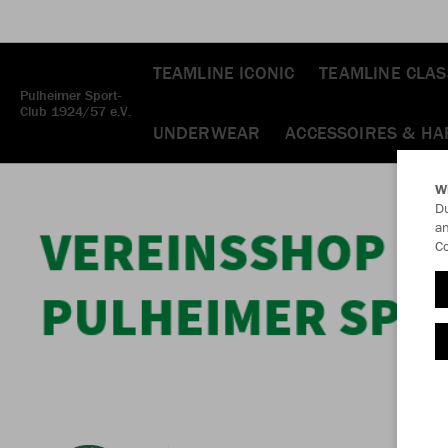
TEAMLINE ICONIC
TEAMLINE CLAS
Pulheimer Sport-
Club 1924/57 e.V.
UNDERWEAR
ACCESSOIRES & H
W
Du
an
Co