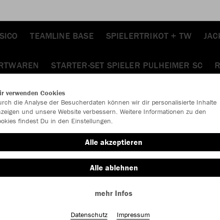
SICO
TEAMLINE BASE
SPIELERTRIKOT + TW
JAC
ARTWAREN
STARTER-SET SPIELER PULHEIMER SC
R
ir verwenden Cookies
rch die Analyse der Besucherdaten können wir dir personalisierte Inhalte
zeigen und unsere Website verbessern. Weitere Informationen zu den
okies findest Du in den Einstellungen.
Alle akzeptieren
Alle ablehnen
mehr Infos
Datenschutz
Impressum