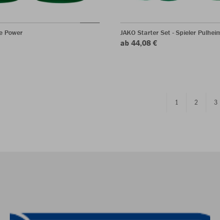
e Power
JAKO Starter Set - Spieler Pulhe
ab 44,08 €
1
2
3