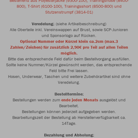
Bestehend aus Polyesterjacke (9300-100), Trainingshose (8400-
800), T-Shirt (6100-100), Trainingsshort (8500-800) und
Stutzenstrumpf (3814-01)
Veredelung:
(siehe Artikelbeschreibung)
Alle Oberteile inkl. Vereinswappen auf Brust, sowie SCP-Junioren
und Sponsorlogo auf Rücken.
Optional Nummer oder Kürzel klein ca.2cm (max.3
Zahlen/Zeichen) für zusätzlich 2,90€ pro Teil auf allen Teilen
möglich.
Bitte das entsprechende Feld dafür beim Bestellvorgang ausfüllen.
Sollte keine Nummer/Kürzel gewünscht werden, das entsprechende
Feld bitte Frei lassen.
Hosen, Underwear, Taschen und weitere Zubehörartikel sind ohne
Veredelung.
Bestelltermine:
Bestellungen werden zum
ende jeden Monats
ausgelöst und
Bearbeitet.
Bestellungen können jederzeit aufgegeben werden.
Bearbeitungszeit der Bestellung ab Herstellerverfügbarkeit ca.
14Tage.
Bezahlung und Abholung: