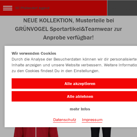
SC Pfullendorf Jugend
NEUE KOLLEKTION, Musterteile bei
GRÜNVOGEL Sportartikel&Teamwear zur
Anprobe verfügbar!
Wir verwenden Cookies
Durch die Analyse der Besucherdaten können wir dir personalisierte
Inhalte anzeigen und unsere Website verbessern. Weitere Informati
Nachhaltig
Farbe
zu den Cookies findest Du in den Einstellungen.
Alle akzeptieren
Alle ablehnen
mehr Infos
Datenschutz
Impressum