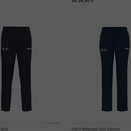
ab 28,80 €
 One
JAKO Webhose One Damen