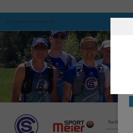
SC Önsbach Leichtathletik
W
Du
an
Co
Nachhaltig