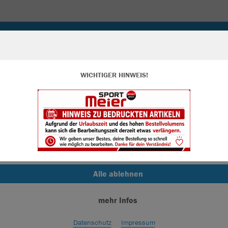
WICHTIGER HINWEIS!
ir verwenden Cookies
rch die Analyse der Besucherdaten können wir dir personalisierte Inhalte
zeigen und unsere Website verbessern. Weitere Informationen zu den
okies findest Du in den Einstellungen.
Alle akzeptieren
Alle ablehnen
mehr Infos
Farbe
Datenschutz
Impressum