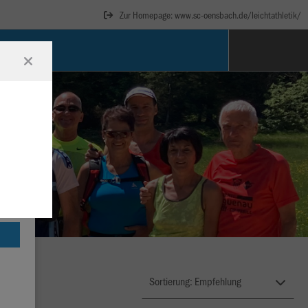
Zur Homepage: www.sc-oensbach.de/leichtathletik/