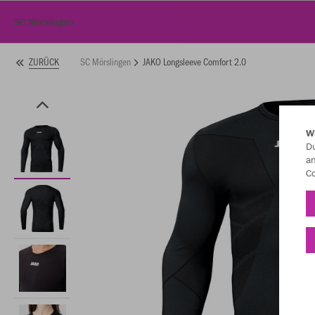
SC Mörslingen
SC Mörslingen
JAKO Longsleeve Comfort 2.0
ZURÜCK
W
Du
an
Co