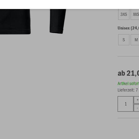
Kinder (21,
3XS
XX
Unisex (24,
S
M
ab 21,
Artikel sofo
Lieferzeit: 