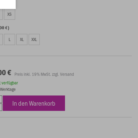
00 €)
S
XS
00 €)
L
XL
XXL
00 €
Preis inkl. 19% MwSt. zzgl. Versand
rt verfügbar
7 Werktage
In den Warenkorb