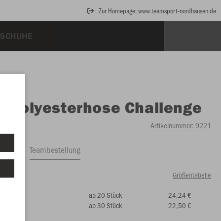
Zur Homepage: www.teamsport-nordhausen.de
SCHUHE
O
Polyesterhose Challenge
Artikelnummer:
9221
ftrag
Teambestellung
Größentabelle
ab 20 Stück
24,24 €
99 €)
ab 30 Stück
22,50 €