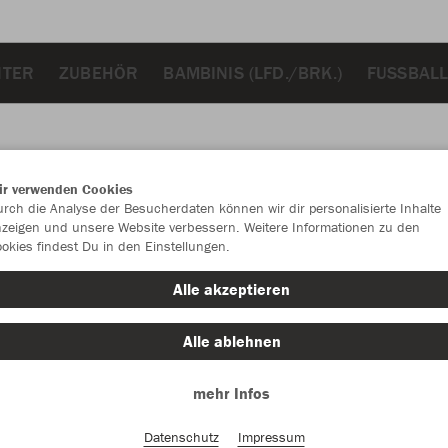
NTER
ZUBEHÖR
BAMBINIS (LFD./BRK.)
FUSSBALL
ir verwenden Cookies
JAK
rch die Analyse der Besucherdaten können wir dir personalisierte Inhalte
zeigen und unsere Website verbessern. Weitere Informationen zu den
okies findest Du in den Einstellungen.
Alle akzeptieren
Einzelau
Alle ablehnen
mehr Infos
Damen (25,
Datenschutz
Impressum