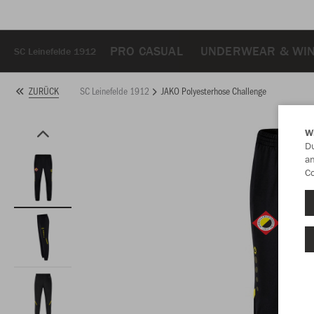
PRO CASUAL
UNDERWEAR & WI
SC Leinefelde 1912
SC Leinefelde 1912
JAKO Polyesterhose Challenge
ZURÜCK
W
Du
an
Co