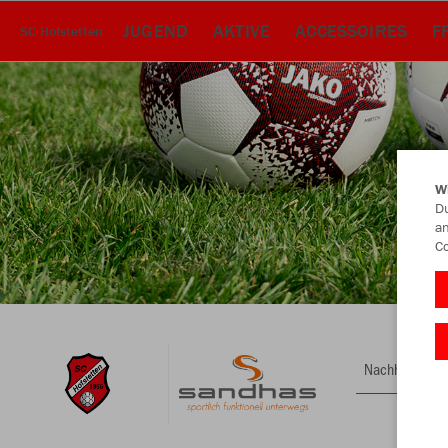
JUGEND
AKTIVE
ACCESSOIRES
F
SC Hofstetten
W
Du
an
Co
Nachhaltig