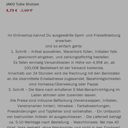
JAKO Tube Stutzen
4,79 €
7,99 €
Im Onlineshop kannst Du ausgewählte Sport- und Freizeitkleidung
erwerben.
Und so einfach gehts:
1. Schritt – Artikel auswählen, Warenkorb füllen, Initialien falls
gewünscht eingeben, und zahlungspflichtig bestellen.
Es fallen einmalig Versandkosten in Höhe von 4,95€ an, ab
100,00€ Bestellwert ist der Versand kostenlos.
Innerhalb von 24 Stunden wird die Rechnung mit den Bankdaten
an die übermittelte Emailadresse zugesendet, Bezahlmöglichkeiten
sind Vorkasse/Überweisung oder Paypal.
3. Schritt – Die Ware nach erhaltener E-Mail-Benachrichtigung im
Laden abholen oder zusenden lassen.
Alle Preise sind inklusive Beflockung (Vereinswappen, Initialien,
Vereinsnamen hinten). Hinweise: - Farbabweichungen,
Preisänderungen und Tippfehler sind vorbehalten. - Ein Umtausch
von bedruckten Artikeln ist ausgeschlossen. - Die Lieferzeit beträgt
ca. 5-10 Werktage nach Bestellung. - Waschhinweis: Bei max.40
Grad, links gedreht, ohne Weichspüler und nicht in den Trockner!