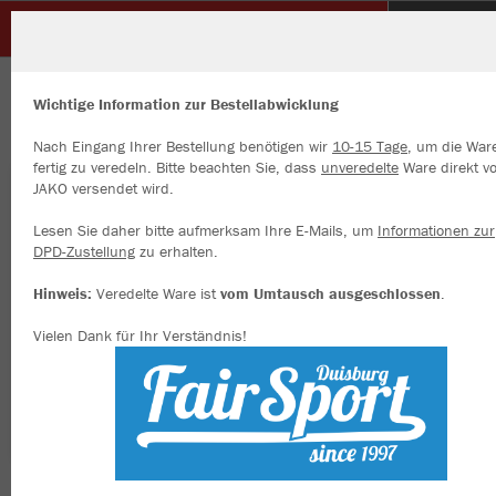
SC Grimlinghausen 1936 e.V.
ZURÜCK
SC Grimlinghausen 1936 e.V.
JAKO Polyesterjacke Power
Wichtige Information zur Bestellabwicklung
Nach Eingang Ihrer Bestellung benötigen wir
10-15 Tage
, um die War
fertig zu veredeln. Bitte beachten Sie, dass
unveredelte
Ware direkt v
JAKO versendet wird.
Wir verwenden Cookies
Durch die Analyse der Besucherdaten können wir dir personalisierte
Lesen Sie daher bitte aufmerksam Ihre E-Mails, um
Informationen zur
Inhalte anzeigen und unsere Website verbessern. Weitere Informati
DPD-Zustellung
zu erhalten.
zu den Cookies findest Du in den Einstellungen.
Hinweis:
Veredelte Ware ist
vom Umtausch ausgeschlossen
.
Alle akzeptieren
Vielen Dank für Ihr Verständnis!
Alle ablehnen
mehr Infos
Datenschutz
Impressum