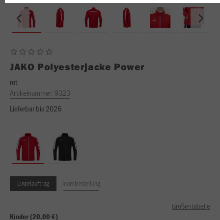
JAKO
Polyesterjacke Power
rot
Artikelnummer:
9323
Lieferbar bis 2026
Einzelauftrag
Teambestellung
Größentabelle
Kinder (20,00 €)