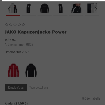
JAKO
Kapuzenjacke Power
schwarz
Artikelnummer:
6823
Lieferbar bis 2026
Einzelauftrag
Teambestellung
Größentabelle
Kinder (27,50 €)