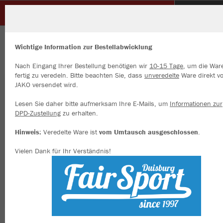
SC Grimlinghausen 1936 e.V.
ZURÜCK
SC Grimlinghausen 1936 e.V.
JAKO Kapuzenjacke Power
Wichtige Information zur Bestellabwicklung
Nach Eingang Ihrer Bestellung benötigen wir
10-15 Tage
, um die War
fertig zu veredeln. Bitte beachten Sie, dass
unveredelte
Ware direkt v
JAKO versendet wird.
Wir verwenden Cookies
Durch die Analyse der Besucherdaten können wir dir personalisierte
Lesen Sie daher bitte aufmerksam Ihre E-Mails, um
Informationen zur
Inhalte anzeigen und unsere Website verbessern. Weitere Informati
DPD-Zustellung
zu erhalten.
zu den Cookies findest Du in den Einstellungen.
Hinweis:
Veredelte Ware ist
vom Umtausch ausgeschlossen
.
Alle akzeptieren
Vielen Dank für Ihr Verständnis!
Alle ablehnen
mehr Infos
Datenschutz
Impressum