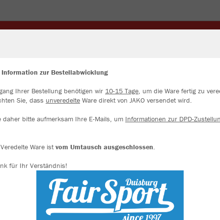
OTS
TASCHEN/RUCKSÄCKE
WINTERARTIKEL
STU
 Information zur Bestellabwicklung
gang Ihrer Bestellung benötigen wir
10-15 Tage
, um die Ware fertig zu vere
ir verwenden Cookies
chten Sie, dass
unveredelte
Ware direkt von JAKO versendet wird.
JAK
rch die Analyse der Besucherdaten können wir dir personalisierte Inhalte
zeigen und unsere Website verbessern. Weitere Informationen zu den
e daher bitte aufmerksam Ihre E-Mails, um
Informationen zur DPD-Zustellu
okies findest Du in den Einstellungen.
rot
Alle akzeptieren
Veredelte Ware ist
vom Umtausch ausgeschlossen
.
nk für Ihr Verständnis!
Alle ablehnen
mehr Infos
Einzelau
Datenschutz
Impressum