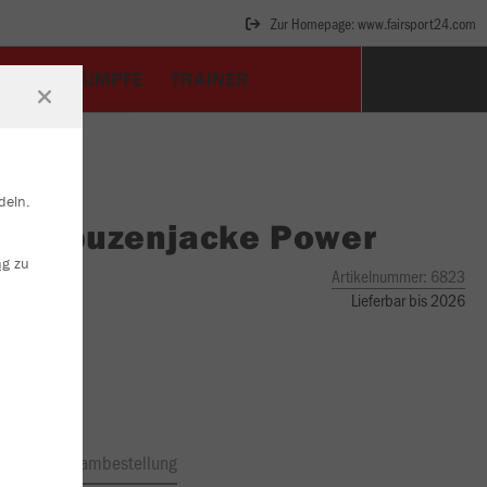
Zur Homepage: www.fairsport24.com
TZEN/STRÜMPFE
TRAINER
deln.
O
Kapuzenjacke Power
ng
zu
Artikelnummer:
6823
Lieferbar bis 2026
ftrag
Teambestellung