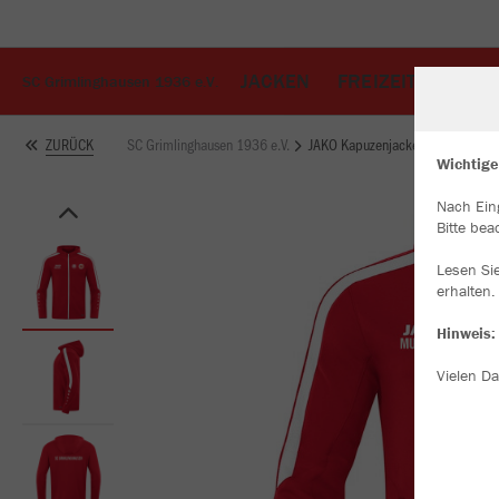
JACKEN
FREIZEIT
TRIK
SC Grimlinghausen 1936 e.V.
SC Grimlinghausen 1936 e.V.
JAKO Kapuzenjacke Power
ZURÜCK
Wichtige
Nach Ein
W
Bitte bea
Du
an
Lesen Si
Co
erhalten.
Hinweis:
Vielen Da