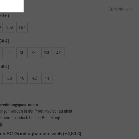
Größentabelle
50 €)
0
152
164
50 €)
L
XL
XXL
3XL
4XL
50 €)
38
40
42
44
eredelungspositionen
ungen werden in der Produktvorschau nicht
ie werden jedoch bei der Bestellung
gt.
n SC Grimlinghausen_weiß (+4,50 €)