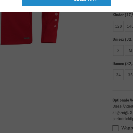
Kinder (27,
128
14
Unisex (32,
S
M
Damen (32,
34
36
Optionale V
Diese Änder
angezeigt. S
berücksichti
Wappe