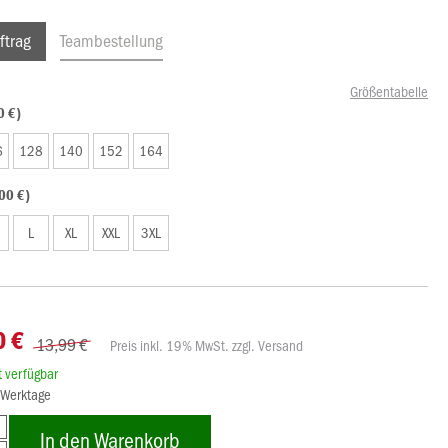
ftrag
Teambestellung
Größentabelle
0 €)
6
128
140
152
164
00 €)
L
XL
XXL
3XL
0 €
13,99 €
Preis inkl. 19% MwSt. zzgl. Versand
rt verfügbar
3 Werktage
In den Warenkorb