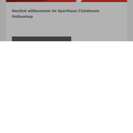
Herzlich willkommen im Sporthaus Fistelmann
Onlineshop
MEHR LESEN
Sporthaus Fistelmann Webseite