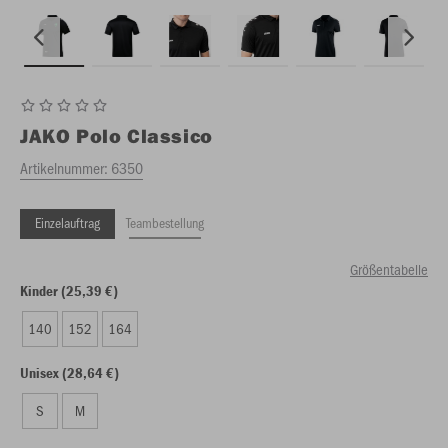
JAKO
Polo Classico
Artikelnummer:
6350
Einzelauftrag
Teambestellung
Größentabelle
Kinder (25,39 €)
140
152
164
Unisex (28,64 €)
S
M