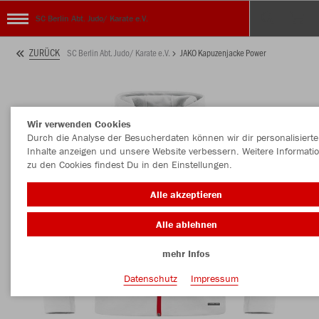
SC Berlin Abt. Judo/ Karate e.V.
ZURÜCK
SC Berlin Abt. Judo/ Karate e.V.
JAKO Kapuzenjacke Power
Wir verwenden Cookies
Durch die Analyse der Besucherdaten können wir dir personalisierte
Inhalte anzeigen und unsere Website verbessern. Weitere Informati
zu den Cookies findest Du in den Einstellungen.
Alle akzeptieren
Alle ablehnen
mehr Infos
Datenschutz
Impressum