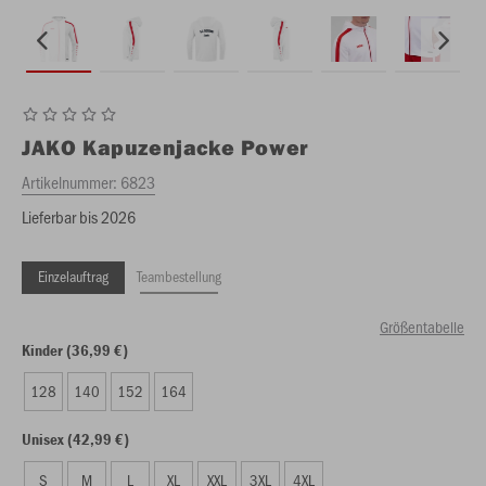
JAKO
Kapuzenjacke Power
Artikelnummer:
6823
Lieferbar bis 2026
Einzelauftrag
Teambestellung
Größentabelle
Kinder (36,99 €)
128
140
152
164
Unisex (42,99 €)
S
M
L
XL
XXL
3XL
4XL