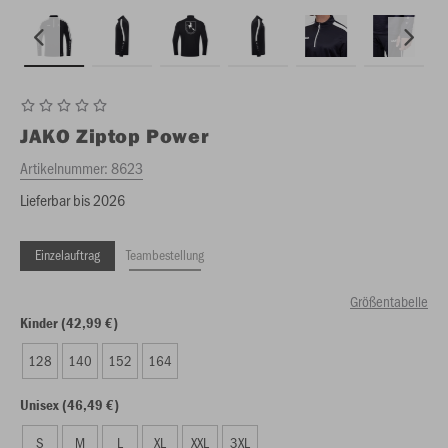
JAKO
Ziptop Power
Artikelnummer:
8623
Lieferbar bis 2026
Einzelauftrag
Teambestellung
Größentabelle
Kinder (42,99 €)
128
140
152
164
Unisex (46,49 €)
S
M
L
XL
XXL
3XL