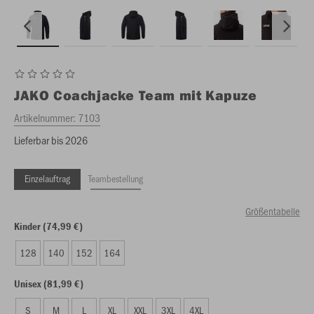
JAKO
Coachjacke Team mit Kapuze
Artikelnummer:
7103
Lieferbar bis 2026
Einzelauftrag
Teambestellung
Größentabelle
Kinder (74,99 €)
128
140
152
164
Unisex (81,99 €)
S
M
L
XL
XXL
3XL
4XL