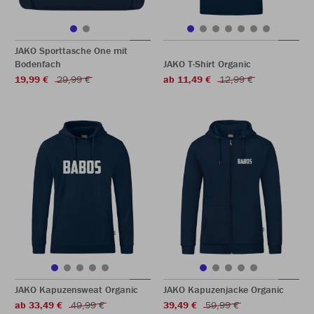
JAKO Sporttasche One mit
Bodenfach
JAKO T-Shirt Organic
19,99 €
29,99 €
ab 11,49 €
12,99 €
JAKO Kapuzensweat Organic
JAKO Kapuzenjacke Organic
ab 33,49 €
49,99 €
39,49 €
59,99 €