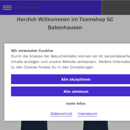
SC Babenhausen
Herzlich Willkommen im Teamshop SC
Babenhausen
Wir verwenden Cookies
Nachhaltig
Farbe
Durch die Analyse der Besucherdaten können wir dir personalisierte
Inhalte anzeigen und unsere Website verbessern. Weitere Informati
zu den Cookies findest Du in den Einstellungen.
Alle akzeptieren
Alle ablehnen
mehr Infos
Datenschutz
Impressum