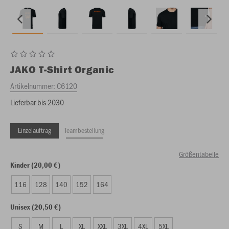
JAKO
T-Shirt Organic
Artikelnummer:
C6120
Lieferbar bis 2030
Einzelauftrag
Teambestellung
Größentabelle
Kinder (20,00 €)
116
128
140
152
164
Unisex (20,50 €)
S
M
L
XL
XXL
3XL
4XL
5XL