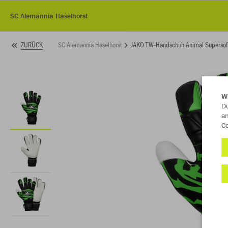
SC Alemannia Haselhorst
SC Alemannia Haselhorst
JAKO TW-Handschuh Animal Supersof
ZURÜCK
W
Du
an
Co