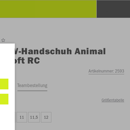
O
TW-Handschuh Animal
ersoft RC
Artikelnummer:
2593
ftrag
Teambestellung
Größentabelle
00 €)
10,5
11
11,5
12