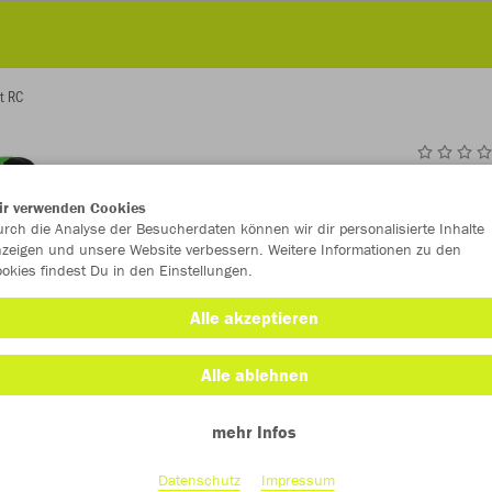
t RC
JAK
ir verwenden Cookies
Sup
rch die Analyse der Besucherdaten können wir dir personalisierte Inhalte
zeigen und unsere Website verbessern. Weitere Informationen zu den
okies findest Du in den Einstellungen.
Alle akzeptieren
Einzelau
Alle ablehnen
Größe (40,
mehr Infos
9,5
10
Datenschutz
Impressum