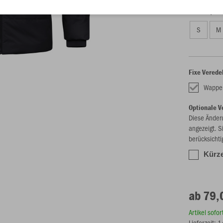
Unisex (86,
S
M
Fixe Verede
Wappen
Optionale V
Diese Änder
angezeigt. S
berücksichti
Kürze
ab 79,
Artikel sofo
Lieferzeit: 