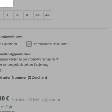
00 €)
L
XL
XXL
3XL
4XL
lungspositionen
 Haselhorst
Vereinsname Haselhorst
eredelungspositionen
ungen werden in der Produktvorschau nicht
ie werden jedoch bei der Bestellung
gt.
l oder Nummer (2 Zeichen)
00 €
Preis inkl. 19% MwSt. zzgl. Versand
rt verfügbar
14 Werktage