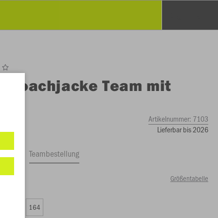
O
Coachjacke Team mit
uze
Artikelnummer:
7103
Lieferbar bis 2026
ftrag
Teambestellung
Größentabelle
00 €)
0
152
164