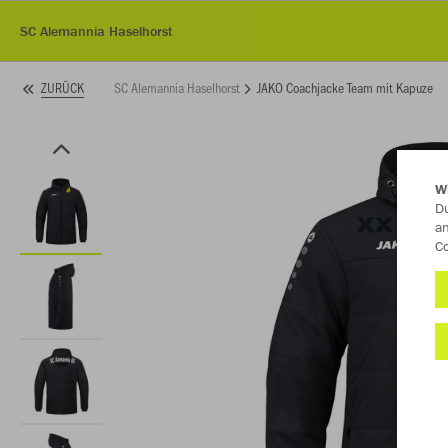
SC Alemannia Haselhorst
SC Alemannia Haselhorst
JAKO Coachjacke Team mit Kapuze
ZURÜCK
W
Du
an
Co