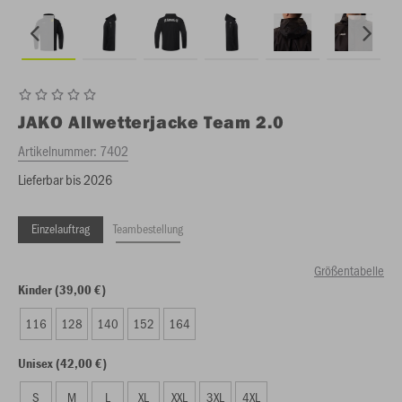
JAKO
Allwetterjacke Team 2.0
Artikelnummer:
7402
Lieferbar bis 2026
Einzelauftrag
Teambestellung
Größentabelle
Kinder (39,00 €)
116
128
140
152
164
Unisex (42,00 €)
S
M
L
XL
XXL
3XL
4XL