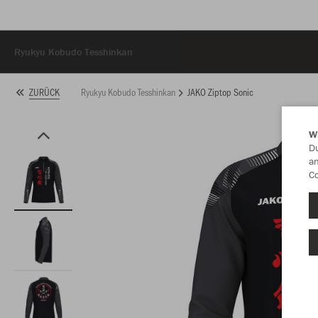
Ryukyu Kobudo Tesshinkan
Ryukyu Kobudo Tesshinkan
JAKO Ziptop Sonic
ZURÜCK
W
Du
an
Co