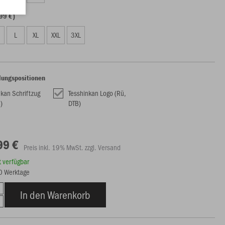
99 €)
L
XL
XXL
3XL
lungspositionen
nkan Schriftzug
Tesshinkan Logo (Rü,
)
DTB)
99 €
Preis inkl. 19% MwSt. zzgl. Versand
rt verfügbar
20 Werktage
In den Warenkorb