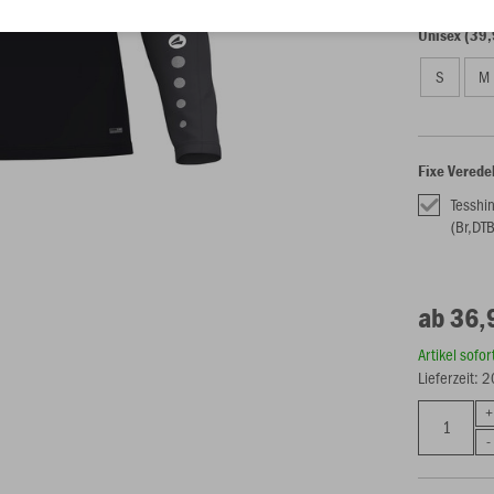
Unisex (39,
S
M
Fixe Verede
Tesshi
(Br,DTB
ab 36,
Artikel sofo
Lieferzeit: 