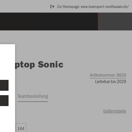
Zur Homepage: www.teamsport-nordhausen.de/
O
Ziptop Sonic
Artikelnummer:
8626
Lieferbar bis 2029
ftrag
Teambestellung
Größentabelle
99 €)
0
152
164