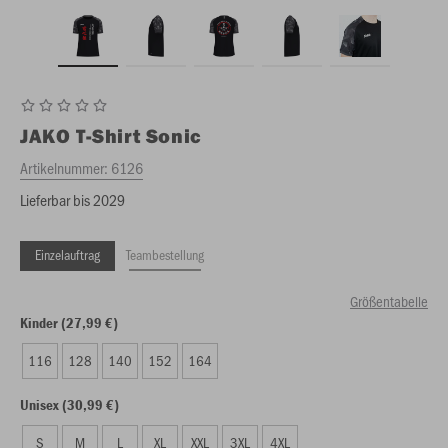
JAKO
T-Shirt Sonic
Artikelnummer:
6126
Lieferbar bis 2029
Einzelauftrag
Teambestellung
Größentabelle
Kinder (27,99 €)
116
128
140
152
164
Unisex (30,99 €)
S
M
L
XL
XXL
3XL
4XL