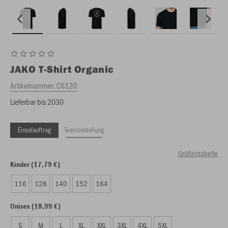
JAKO
T-Shirt Organic
Artikelnummer:
C6120
Lieferbar bis 2030
Einzelauftrag
Teambestellung
Größentabelle
Kinder (17,79 €)
116
128
140
152
164
Unisex (18,99 €)
S
M
L
XL
XXL
3XL
4XL
5XL