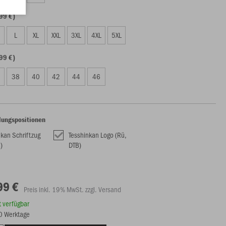
99 €)
L
XL
XXL
3XL
4XL
5XL
99 €)
38
40
42
44
46
lungspositionen
nkan Schriftzug
Tesshinkan Logo (Rü,
)
DTB)
99 €
Preis inkl. 19% MwSt. zzgl. Versand
rt verfügbar
20 Werktage