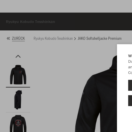
Ryukyu Kobudo Tesshinkan
Ryukyu Kobudo Tesshinkan
JAKO Softshelljacke Premium
ZURÜCK
W
Du
an
Co