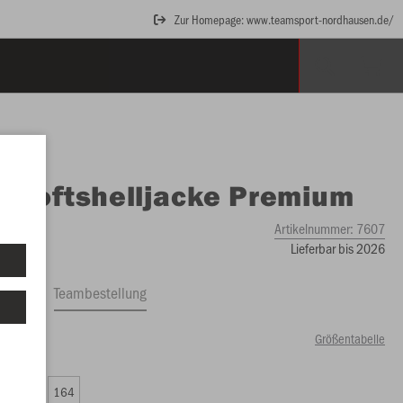
Zur Homepage: www.teamsport-nordhausen.de/
O
Softshelljacke Premium
Artikelnummer:
7607
Lieferbar bis 2026
ftrag
Teambestellung
Größentabelle
99 €)
0
152
164