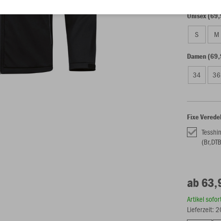
Unisex (69,
S
M
Damen (69,
34
36
Fixe Verede
Tesshi
(Br,DTB
ab 63,
Artikel sofo
Lieferzeit: 