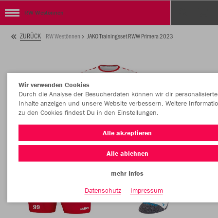
RW Westönnen
ZURÜCK
RW Westönnen
JAKO Trainingsset RWW Primera 2023
Wir verwenden Cookies
Durch die Analyse der Besucherdaten können wir dir personalisierte
Inhalte anzeigen und unsere Website verbessern. Weitere Informati
zu den Cookies findest Du in den Einstellungen.
Alle akzeptieren
Alle ablehnen
mehr Infos
Datenschutz
Impressum