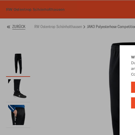
RW Ostentrop Schönholthausen
RW Ostentrop Schönholthausen
JAKO Polyesterhose Competitio
ZURÜCK
W
Du
an
Co