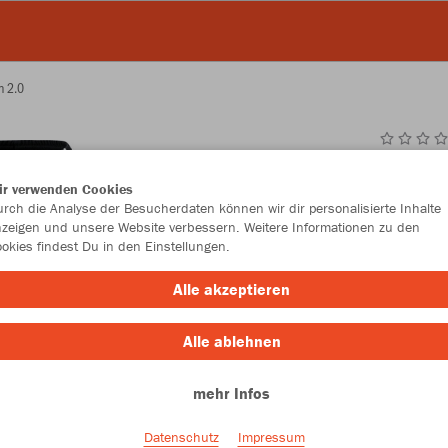
n 2.0
JAK
ir verwenden Cookies
Comp
rch die Analyse der Besucherdaten können wir dir personalisierte Inhalte
zeigen und unsere Website verbessern. Weitere Informationen zu den
okies findest Du in den Einstellungen.
Alle akzeptieren
Einzelau
Alle ablehnen
Kinder (16,
mehr Infos
116
12
Datenschutz
Impressum