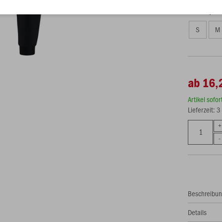
Unisex (19,
S
M
ab 16,
Artikel sofo
Lieferzeit: 
Beschreibu
Details