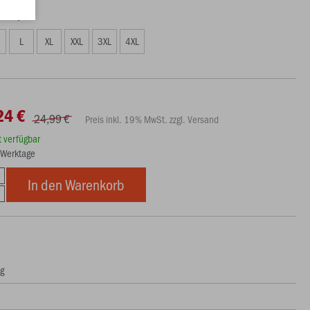
49 €)
L
XL
XXL
3XL
4XL
24 €
24,99 €
Preis inkl. 19% MwSt. zzgl. Versand
rt verfügbar
3 Werktage
In den Warenkorb
ng