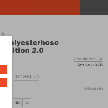
O
Polyesterhose
etition 2.0
Artikelnummer:
9218
Lieferbar bis 2026
ftrag
Teambestellung
Größentabelle
24 €)
8
140
152
164