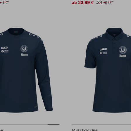
99 €
ab 23,99 €
34,99 €
ne
JAKO Polo One