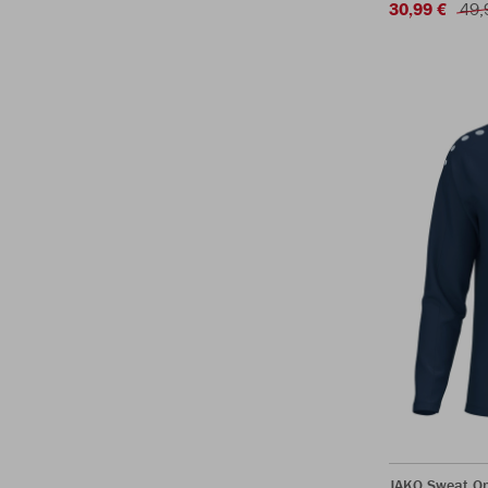
30,99 €
49,
JAKO Sweat O