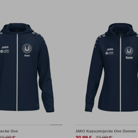
jacke One
JAKO Kapuzenjacke One Damen
39,99 €
30,99 €
49,99 €