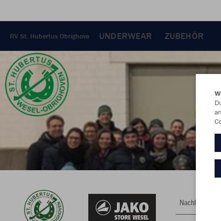
UNDERWEAR
ZUBEHÖR
RV St. Hubertus Obrighove
W
Du
an
Co
Nachhaltig