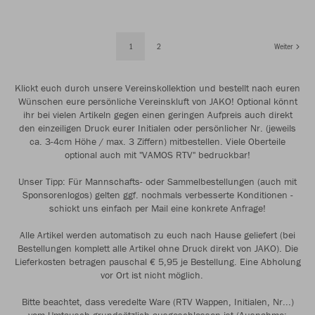
1
2
Weiter
Klickt euch durch unsere Vereinskollektion und bestellt nach euren
Wünschen eure persönliche Vereinskluft von JAKO! Optional könnt
ihr bei vielen Artikeln gegen einen geringen Aufpreis auch direkt
den einzeiligen Druck eurer Initialen oder persönlicher Nr. (jeweils
ca. 3-4cm Höhe / max. 3 Ziffern) mitbestellen. Viele Oberteile
optional auch mit "VAMOS RTV" bedruckbar!
Unser Tipp: Für Mannschafts- oder Sammelbestellungen (auch mit
Sponsorenlogos) gelten ggf. nochmals verbesserte Konditionen -
schickt uns einfach per Mail eine konkrete Anfrage!
Alle Artikel werden automatisch zu euch nach Hause geliefert (bei
Bestellungen komplett alle Artikel ohne Druck direkt von JAKO). Die
Lieferkosten betragen pauschal € 5,95 je Bestellung. Eine Abholung
vor Ort ist nicht möglich.
Bitte beachtet, dass veredelte Ware (RTV Wappen, Initialen, Nr...)