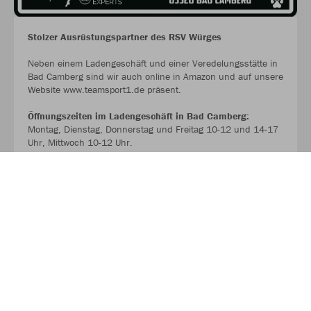
Stolzer Ausrüstungspartner des RSV Würges
Neben einem Ladengeschäft und einer Veredelungsstätte in
Bad Camberg sind wir auch online in Amazon und auf unsere
Website www.teamsport1.de präsent.
Öffnungszeiten im Ladengeschäft in Bad Camberg:
Montag, Dienstag, Donnerstag und Freitag 10-12 und 14-17
Uhr, Mittwoch 10-12 Uhr.
Warenabholungen im Teamsport Hub in Erbach/Ts.:
Du kannst Deine Bestellung auch in unserer Textilveredelung
in Erbach mit vorherige Terminbuchung über WhatsApp
unter 0176-72627131 (KEINE ANRUFE) jederzeit von Montag
bis Samstag abholen. Einfach Termin vereinbaren
unabhängig von den Ladenöffnungszeiten.
>>> WWW.TEAMSPORT1.DE