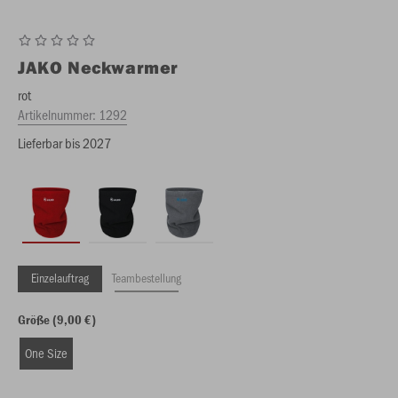
JAKO
Neckwarmer
rot
Artikelnummer:
1292
Lieferbar bis 2027
Einzelauftrag
Teambestellung
Größe (9,00 €)
One Size