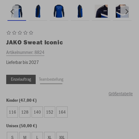
JAKO
Sweat Iconic
Artikelnummer:
8824
Lieferbar bis 2027
Einzelauftrag
Teambestellung
Größentabelle
Kinder (47,00 €)
116
128
140
152
164
Unisex (50,00 €)
S
M
L
XL
XXL