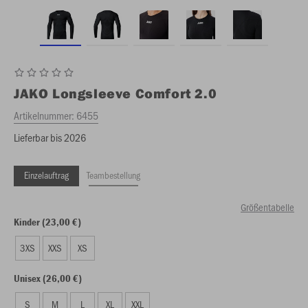
JAKO
Longsleeve Comfort 2.0
Artikelnummer:
6455
Lieferbar bis 2026
Einzelauftrag
Teambestellung
Größentabelle
Kinder (23,00 €)
3XS
XXS
XS
Unisex (26,00 €)
S
M
L
XL
XXL