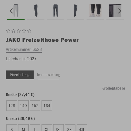
JAKO
Freizeithose Power
Artikelnummer:
6523
Lieferbar bis 2027
Einzelauftrag
Teambestellung
Größentabelle
Kinder (27,44 €)
128
140
152
164
Unisex (30,49 €)
S
M
L
XL
XXL
3XL
4XL