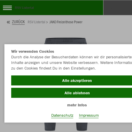
RSV Listertal
ZURÜCK
RSV Listertal
JAKO Freizeithose Power
Wir verwenden Cookies
Durch die Analyse der Besucherdaten können wir dir personalisierte
Inhalte anzeigen und unsere Website verbessern. Weitere Informati
zu den Cookies findest Du in den Einstellungen.
Alle akzeptieren
Alle ablehnen
mehr Infos
Datenschutz
Impressum